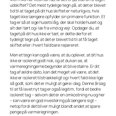
udskiftet? Det mest tydelige tegn på, at det er blevet
tid til at taget på dit hus skiftet er naturligvis, hvis
taget ikke længere opfylder sin primære funktion. Et
tag er så at sige husets låg, der skal holde huset og
alt deri tørt og i læ fra vind og vejr. Opdager du, at
taget på dit hus ikke er tæt, er dette derfor et
tydeligt tegn på, at det er blevet tid til at få taget
skiftet eller i hvert fald bare repareret.
Men et tegn kan også være, at du oplever, at dit hus
ikke er isoleret godt nok, og at du kan se, at
varmeregningerne begynder at blive større. Er dit
tag af ældre dato, kan det meget vel være, at det
ikke er isoleret tilstrækkeligt og i hvert fald ikke lige
så godt, som det er muligt at gøre i dag. Denne årsag
til at få lavet nyt tag er også legitim, fordi et bedre
isoleret tag – selvom det er en omkostning nu og her
– kan være en god investering på længere sigt –
netop fordi det bliver muligt blandt andet at spare
penge på varmeregningen.