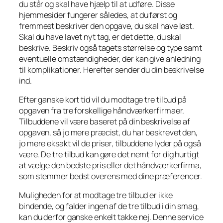
du står og skal have hjælp til at udføre. Disse
hjemmesider fungerer således, at du først og
fremmest beskriver den opgave, du skal have løst.
Skal du have lavet nyt tag, er det dette, du skal
beskrive. Beskriv også tagets størrelse og type samt
eventuelle omstændigheder, der kan give anledning
til komplikationer. Herefter sender du din beskrivelse
ind.
Efter ganske kort tid vil du modtage tre tilbud på
opgaven fra tre forskellige håndværkerfirmaer.
Tilbuddene vil være baseret på din beskrivelse af
opgaven, så jo mere præcist, du har beskrevet den,
jo mere eksakt vil de priser, tilbuddene lyder på også
være. De tre tilbud kan gøre det nemt for dig hurtigt
at vælge den bedste pris eller det håndværkerfirma,
som stemmer bedst overens med dine præferencer.
Muligheden for at modtage tre tilbud er ikke
bindende, og falder ingen af de tre tilbud i din smag,
kan du derfor ganske enkelt takke nej. Denne service