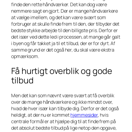
finde den rette håndværker. Det kan dog være
nemmere sagt en gjort. Der er mange håndværkere
at vælge imellem, og det kan være svært som
forbruger at skulle finde frem til den, der tilbyder det
bedste stykke arbejde til den billigste pris. Derfor er
det især ved dette led i processen, at mange går galt
i byen og får takket ja til et tilbud, der er for dyrt. Af
samme grund er det også her, du skal være ekstra
opmærksom.
Få hurtigt overblik og gode
tilbud
Men det kan som nævnt være svært at få overblik
over de mange håndværkere og ikke mindst over,
hvad de hver især kan tilbyde dig. Derfor er det også
heldigt, at der nu er kommet
hjemmesider
, hvis
centrale formål er at hjælpe dig til at finde frem på
det absolut bedste tilbud på lige netop den opgave,