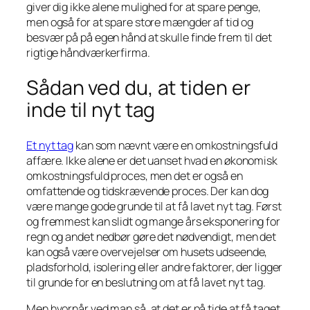
giver dig ikke alene mulighed for at spare penge,
men også for at spare store mængder af tid og
besvær på på egen hånd at skulle finde frem til det
rigtige håndværkerfirma.
Sådan ved du, at tiden er
inde til nyt tag
Et nyt tag
kan som nævnt være en omkostningsfuld
affære. Ikke alene er det uanset hvad en økonomisk
omkostningsfuld proces, men det er også en
omfattende og tidskrævende proces. Der kan dog
være mange gode grunde til at få lavet nyt tag. Først
og fremmest kan slidt og mange års eksponering for
regn og andet nedbør gøre det nødvendigt, men det
kan også være overvejelser om husets udseende,
pladsforhold, isolering eller andre faktorer, der ligger
til grunde for en beslutning om at få lavet nyt tag.
Men hvornår ved man så, at det er på tide at få taget