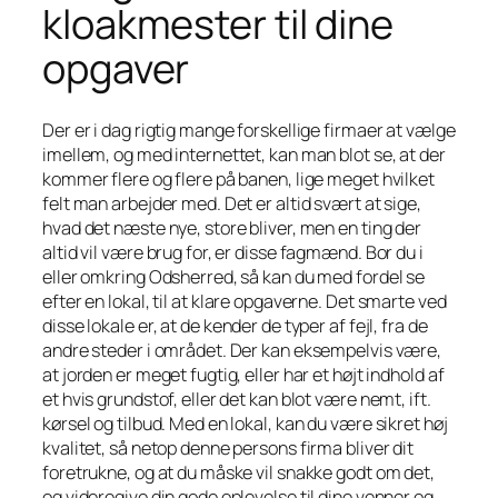
kloakmester til dine
opgaver
Der er i dag rigtig mange forskellige firmaer at vælge
imellem, og med internettet, kan man blot se, at der
kommer flere og flere på banen, lige meget hvilket
felt man arbejder med. Det er altid svært at sige,
hvad det næste nye, store bliver, men en ting der
altid vil være brug for, er disse fagmænd. Bor du i
eller omkring Odsherred, så kan du med fordel se
efter en lokal, til at klare opgaverne. Det smarte ved
disse lokale er, at de kender de typer af fejl, fra de
andre steder i området. Der kan eksempelvis være,
at jorden er meget fugtig, eller har et højt indhold af
et hvis grundstof, eller det kan blot være nemt, ift.
kørsel og tilbud. Med en lokal, kan du være sikret høj
kvalitet, så netop denne persons firma bliver dit
foretrukne, og at du måske vil snakke godt om det,
og videregive din gode oplevelse til dine venner og