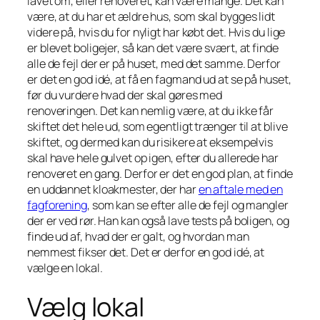
lavet om, eller renoveret, kan være mange. Det kan
være, at du har et ældre hus, som skal bygges lidt
videre på, hvis du for nyligt har købt det. Hvis du lige
er blevet boligejer, så kan det være svært, at finde
alle de fejl der er på huset, med det samme. Derfor
er det en god idé, at få en fagmand ud at se på huset,
før du vurdere hvad der skal gøres med
renoveringen. Det kan nemlig være, at du ikke får
skiftet det hele ud, som egentligt trænger til at blive
skiftet, og dermed kan du risikere at eksempelvis
skal have hele gulvet op igen, efter du allerede har
renoveret en gang. Derfor er det en god plan, at finde
en uddannet kloakmester, der har
en aftale med en
fagforening
, som kan se efter alle de fejl og mangler
der er ved rør. Han kan også lave tests på boligen, og
finde ud af, hvad der er galt, og hvordan man
nemmest fikser det. Det er derfor en god idé, at
vælge en lokal.
Vælg lokal