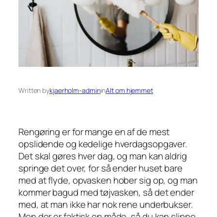
Written by
kjaerholm-admin
in
Alt om hjemmet
Rengøring er for mange en af de mest
opslidende og kedelige hverdagsopgaver.
Det skal gøres hver dag, og man kan aldrig
springe det over, for så ender huset bare
med at flyde, opvasken hober sig op, og man
kommer bagud med tøjvasken, så det ender
med, at man ikke har nok rene underbukser.
Men der er faktisk en måde, så du kan slippe