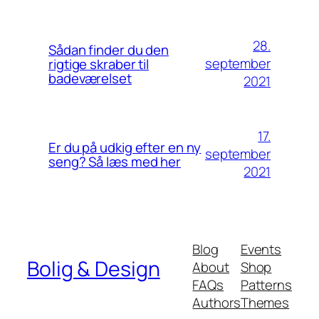
28.
Sådan finder du den
september
rigtige skraber til
badeværelset
2021
17.
Er du på udkig efter en ny
september
seng? Så læs med her
2021
Blog
Events
Bolig & Design
About
Shop
FAQs
Patterns
Authors
Themes