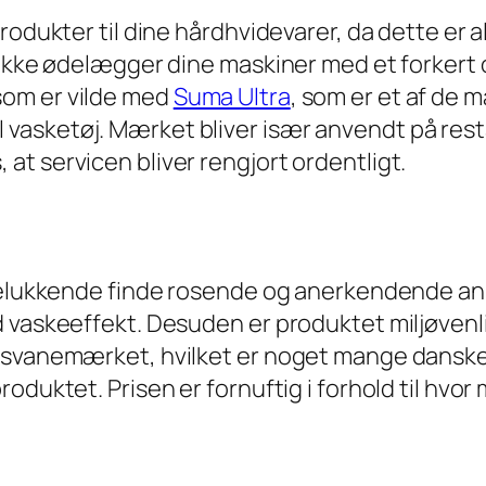
rodukter til dine hårdhvidevarer, da dette er a
 ikke ødelægger dine maskiner med et forkert 
som er vilde med
Suma Ultra
, som er et af de m
asketøj. Mærket bliver især anvendt på resta
t servicen bliver rengjort ordentligt.
udelukkende finde rosende og anerkendende an
vaskeeffekt. Desuden er produktet miljøvenligt
 svanemærket, hvilket er noget mange dansker
oduktet. Prisen er fornuftig i forhold til hvo