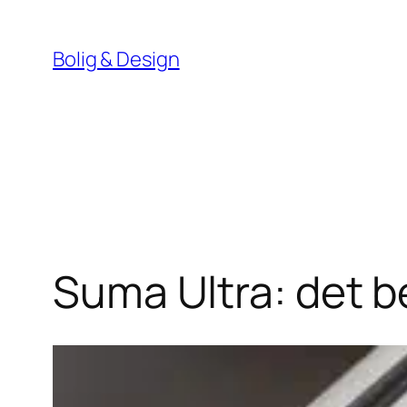
Spring
til
Bolig & Design
indhold
Suma Ultra: det b