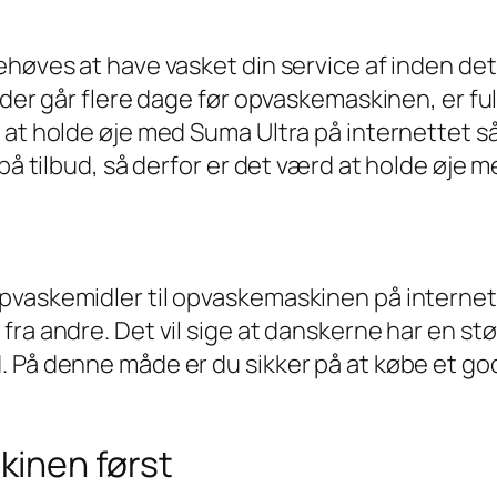
ehøves at have vasket din service af inden de
m der går flere dage før opvaskemaskinen, er f
 at holde øje med Suma Ultra på internettet så
på tilbud, så derfor er det værd at holde øje m
pvaskemidler til opvaskemaskinen på interne
ra andre. Det vil sige at danskerne har en stør
 På denne måde er du sikker på at købe et god
inen først