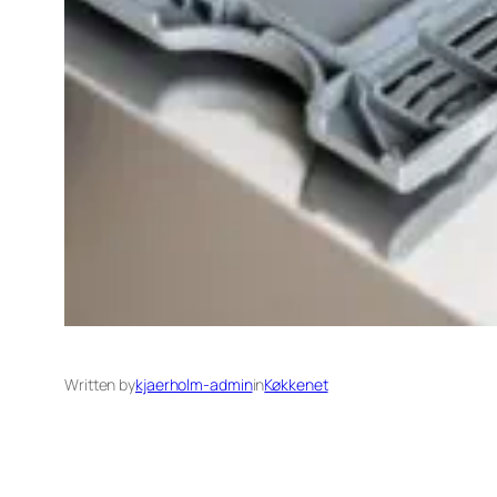
Written by
kjaerholm-admin
in
Køkkenet