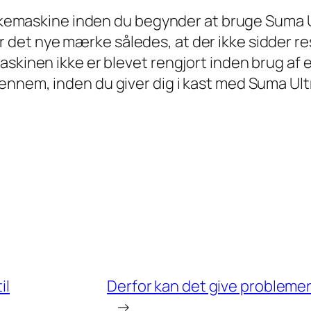
vaskemaskine inden du begynder at bruge Suma U
det nye mærke således, at der ikke sidder res
skinen ikke er blevet rengjort inden brug af e
ennem, inden du giver dig i kast med Suma Ult
il
Derfor kan det give probleme
→