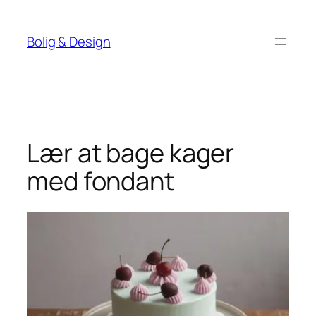
Spring
til
Bolig & Design
indhold
Lær at bage kager
med fondant