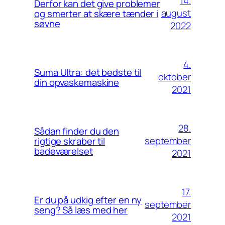
14.
Derfor kan det give problemer
august
og smerter at skære tænder i
søvne
2022
4.
Suma Ultra: det bedste til
oktober
din opvaskemaskine
2021
28.
Sådan finder du den
september
rigtige skraber til
badeværelset
2021
17.
Er du på udkig efter en ny
september
seng? Så læs med her
2021