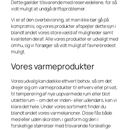
Dette gælder tilsvarende med reservedelene, for så
vidt muligt at undgå driftsproblemer.
Vi er af den overbevisning, at man ikke bør gå på
kompromis, og vores produkter afspejler dette syn i
blandt andet vores store væld af muligheder samt
kvaliteten deraf. Alle vores produkter er udvalgt med
omhu, og vi forsøger så vidt muligt af favne bredest
muligt.
Vores varmeprodukter
Vores udvalg kan dække ethvert behov, så om det
drejer sig om varmeprodukter til erhverv eller privat,
til temperering af nye uopvarmede rum eller blot
utætte rum – om det er inden- eller udendørs, kan vi
klare det hele. Under vores sortiment finder du
blandt andet vores varmekanoner. Disse fås både
med eller uden skorsten, i gasform og deri i
forskellige størrelser med tilsvarende forskellige