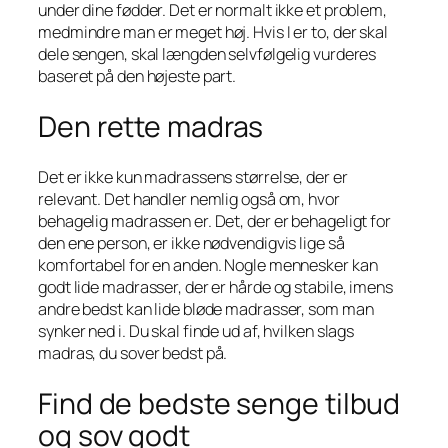
under dine fødder. Det er normalt ikke et problem,
medmindre man er meget høj. Hvis I er to, der skal
dele sengen, skal længden selvfølgelig vurderes
baseret på den højeste part.
Den rette madras
Det er ikke kun madrassens størrelse, der er
relevant. Det handler nemlig også om, hvor
behagelig madrassen er. Det, der er behageligt for
den ene person, er ikke nødvendigvis lige så
komfortabel for en anden. Nogle mennesker kan
godt lide madrasser, der er hårde og stabile, imens
andre bedst kan lide bløde madrasser, som man
synker ned i. Du skal finde ud af, hvilken slags
madras, du sover bedst på.
Find de bedste senge tilbud
og sov godt