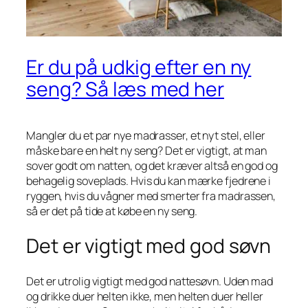
Er du på udkig efter en ny
seng? Så læs med her
Mangler du et par nye madrasser, et nyt stel, eller
måske bare en helt ny seng? Det er vigtigt, at man
sover godt om natten, og det kræver altså en god og
behagelig soveplads. Hvis du kan mærke fjedrene i
ryggen, hvis du vågner med smerter fra madrassen,
så er det på tide at købe en ny seng.
Det er vigtigt med god søvn
Det er utrolig vigtigt med god nattesøvn. Uden mad
og drikke duer helten ikke, men helten duer heller