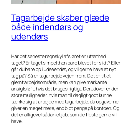
Tagarbejde skaber glæde
både indendørs og
udendørs
Har det seneste regnskyl afsløret en utæthed i
taget? Er taget simpelthen bare blevet for slidt? Eller
går du bare op i udseendet, og vil gerne have et nyt
tag på? Så er tagarbejde vejen frem. Det er tit et
glemt arbejdsområde, men kan give markante
ansigtsløft, hvis det bruges rigtigt. Derudover er der
store muligheder, hvis man til dagligt godt kunne
tænke sig at arbejde med tagarbejde, da opgaverne
giver en meget mere, end blot penge på kontoen. Og
det er alligevel sådan et job, som de fleste gerne vil
have.