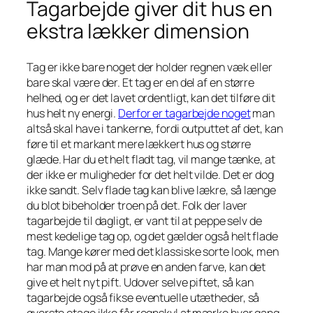
Tagarbejde giver dit hus en
ekstra lækker dimension
Tag er ikke bare noget der holder regnen væk eller
bare skal være der. Et tag er en del af en større
helhed, og er det lavet ordentligt, kan det tilføre dit
hus helt ny energi.
Derfor er tagarbejde noget
man
altså skal have i tankerne, fordi outputtet af det, kan
føre til et markant mere lækkert hus og større
glæde. Har du et helt fladt tag, vil mange tænke, at
der ikke er muligheder for det helt vilde. Det er dog
ikke sandt. Selv flade tag kan blive lækre, så længe
du blot bibeholder troen på det. Folk der laver
tagarbejde til dagligt, er vant til at peppe selv de
mest kedelige tag op, og det gælder også helt flade
tag. Mange kører med det klassiske sorte look, men
har man mod på at prøve en anden farve, kan det
give et helt nyt pift. Udover selve piftet, så kan
tagarbejde også fikse eventuelle utætheder, så
øverste etage ikke får regnskyl at mærke hver gang.