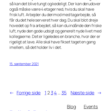
så kan det blive tungt og kedeligt. Der kan derudover
også måske være 4 etager ned, hvis du skal have
frisk luft. Arbejder du derimod med tagarbejde, så
får du det hele serveret hver dag. Du skal blot dreje
hovedet op fra arbejdet, så kan du indånde den friske
luft, nyde den gode udsigt og generelt nyde livet med
kollegaerne. Det er ligeledes en branche, hvor der er
rigeligt at lave. Alle skal have fikset taget en gang
imellem, så det holder liv i det.
15. september 2021
←
Forrige side
1
2
3
4
…
35
Næste side
→
Blog
Events