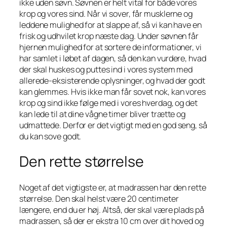
ikke uden søvn. Søvnen er helt vital for både vores
krop og vores sind. Når vi sover, får musklerne og
leddene mulighed for at slappe af, så vi kan have en
frisk og udhvilet krop næste dag. Under søvnen får
hjernen mulighed for at sortere de informationer, vi
har samlet i løbet af dagen, så den kan vurdere, hvad
der skal huskes og puttes ind i vores system med
allerede-eksisterende oplysninger, og hvad der godt
kan glemmes. Hvis ikke man får sovet nok, kan vores
krop og sind ikke følge med i vores hverdag, og det
kan lede til at dine vågne timer bliver trætte og
udmattede. Derfor er det vigtigt med en god seng, så
du kan sove godt.
Den rette størrelse
Noget af det vigtigste er, at madrassen har den rette
størrelse. Den skal helst være 20 centimeter
længere, end du er høj. Altså, der skal være plads på
madrassen, så der er ekstra 10 cm over dit hoved og