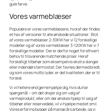
gule farve.
Vores varmeblæser
Populære er vores varmeblæsere, hvoraf der findes
et hav af versioner til alle ønskede situationer. Blot
af vores varmeblæser 2-30KW har vi 12 forskellige
modeller og af vores varmeblæser 3-120KW har vi 7
forskellige modeller. Der er derfor noget for ethvert
behov til tilsvarende matchende priser. Heraf
forskelligt tilbehør som eksempelvis ekstra slanger
eller indendørs termostat. Der favnes dermed bredt,
og som vores motto lyder, er det kvaliteten, der er til
forskel.
Vi vil hellere end gerne hjælpe dig, hvis du har
spørgsmål – om det drejer sig om valg af
varmeprodukt, eller om der ønskes hjælp til valg af
tilbehør eller reservedele, vil vi hjælpe med et smil.
Vores erfaring bygger på mange års arbejde, og vi