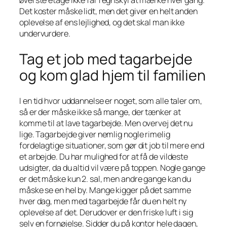
Det koster måske lidt, men det giver en helt anden
oplevelse af ens lejlighed, og det skal man ikke
undervurdere.
Tag et job med tagarbejde
og kom glad hjem til familien
I en tid hvor uddannelse er noget, som alle taler om,
så er der måske ikke så mange, der tænker at
komme til at lave tagarbejde. Men overvej det nu
lige. Tagarbejde giver nemlig nogle rimelig
fordelagtige situationer, som gør dit job til mere end
et arbejde. Du har mulighed for at få de vildeste
udsigter, da du altid vil være på toppen. Nogle gange
er det måske kun 2. sal, men andre gange kan du
måske se en hel by. Mange kigger på det samme
hver dag, men med tagarbejde får du en helt ny
oplevelse af det. Derudover er den friske luft i sig
selv en fornøjelse. Sidder du på kontor hele dagen,