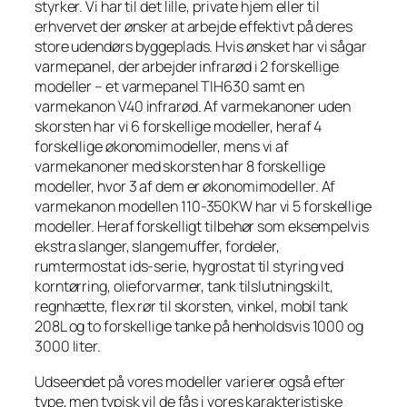
styrker. Vi har til det lille, private hjem eller til
erhvervet der ønsker at arbejde effektivt på deres
store udendørs byggeplads. Hvis ønsket har vi sågar
varmepanel, der arbejder infrarød i 2 forskellige
modeller – et varmepanel TIH630 samt en
varmekanon V40 infrarød. Af varmekanoner uden
skorsten har vi 6 forskellige modeller, heraf 4
forskellige økonomimodeller, mens vi af
varmekanoner med skorsten har 8 forskellige
modeller, hvor 3 af dem er økonomimodeller. Af
varmekanon modellen 110-350KW har vi 5 forskellige
modeller. Heraf forskelligt tilbehør som eksempelvis
ekstra slanger, slangemuffer, fordeler,
rumtermostat ids-serie, hygrostat til styring ved
korntørring, olieforvarmer, tank tilslutningskilt,
regnhætte, flex rør til skorsten, vinkel, mobil tank
208L og to forskellige tanke på henholdsvis 1000 og
3000 liter.
Udseendet på vores modeller varierer også efter
type, men typisk vil de fås i vores karakteristiske