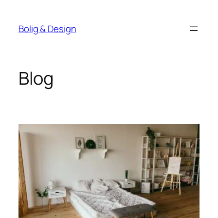
Spring
til
Bolig & Design
indhold
Blog