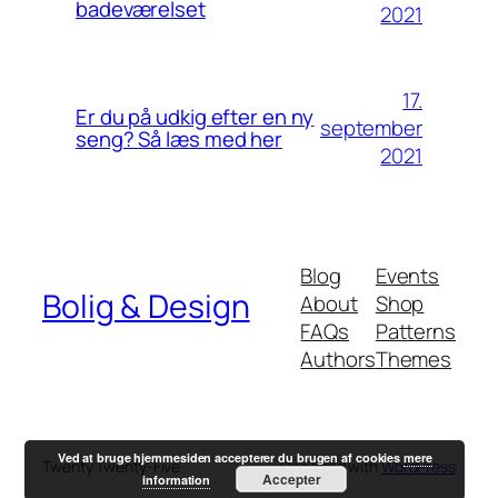
badeværelset
2021
17.
Er du på udkig efter en ny
september
seng? Så læs med her
2021
Blog
Events
Bolig & Design
About
Shop
FAQs
Patterns
Authors
Themes
Ved at bruge hjemmesiden accepterer du brugen af cookies
mere
Twenty Twenty-Five
Designed with
WordPress
Accepter
information