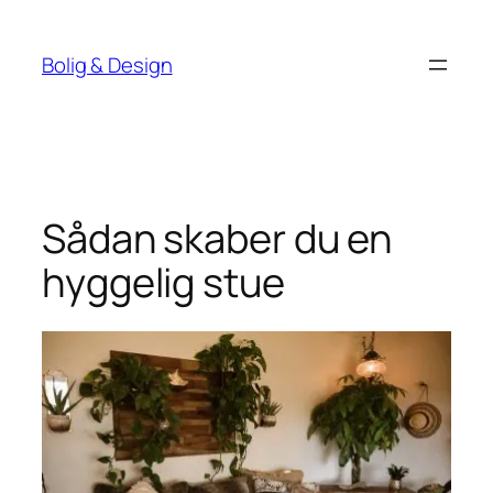
Spring
til
Bolig & Design
indhold
Sådan skaber du en
hyggelig stue